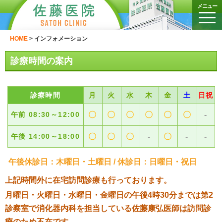
メニュー
HOME
>
インフォメーション
診療時間の案内
診療時間
月
火
水
木
金
土
日祝
午前 08:30～12:00
〇
〇
〇
〇
〇
〇
-
午後 14:00～18:00
〇
〇
〇
-
〇
-
-
午後休診日：木曜日・土曜日 / 休診日：日曜日・祝日
※上記時間外に在宅訪問診療も行っております。
※月曜日・火曜日・水曜日・金曜日の午後4時30分までは第2
診察室で消化器内科を担当している佐藤康弘医師は訪問診
療のため不在です。